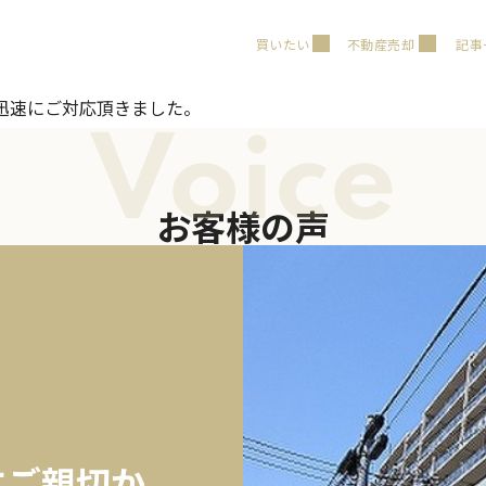
買いたい
不動産売却
記事
迅速にご対応頂きました。
Voice
お客様の声
にご親切か