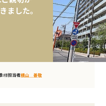
きました。
様
担当者
I様
横山 善敬