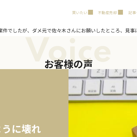
買いたい
不動産売却
記事
案件でしたが、ダメ元で佐々木さんにお願いしたところ、見事
Voice
お客様の声
ように壊れ