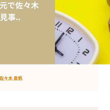
元で佐々木
事..
佐々木 泉帆