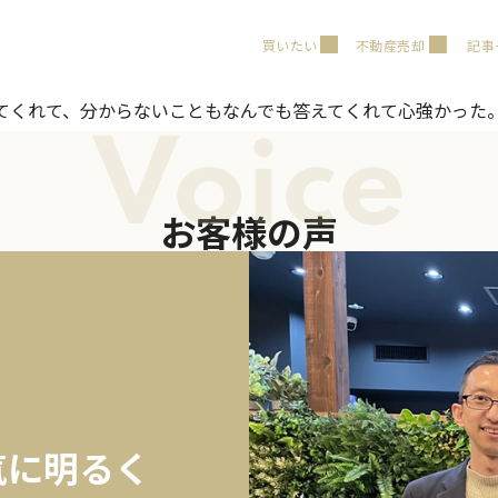
買いたい
不動産売却
記事
てくれて、分からないこともなんでも答えてくれて心強かった
Voice
お客様の声
気に明るく