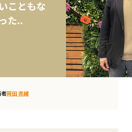
いこともな
た..
当者
岡田 亮緒