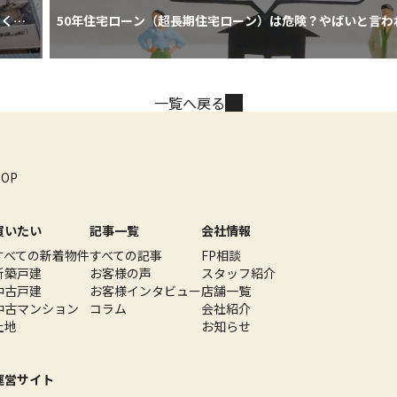
なく決
50年住宅ローン（超長期住宅ローン）は危険？やばいと言わ
とメリット・デメリット
一覧へ戻る
TOP
買いたい
記事一覧
会社情報
すべての新着物件
すべての記事
FP相談
新築戸建
お客様の声
スタッフ紹介
中古戸建
お客様インタビュー
店舗一覧
中古マンション
コラム
会社紹介
土地
お知らせ
運営サイト