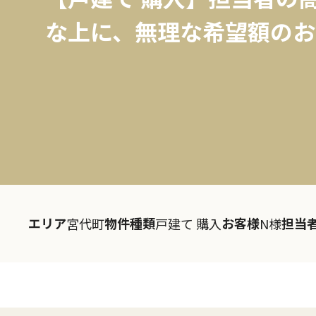
な上に、無理な希望額のお
エリア
物件種類
お客様
担当
宮代町
戸建て 購入
N様