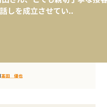
話しを成立させてい..
者
髙田 優也