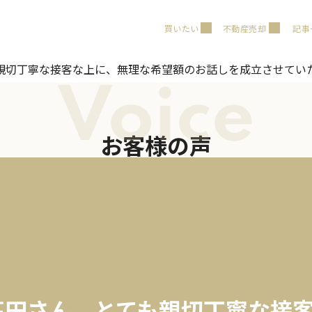
買いたい
不動産売却
記事
親切丁寧な接客な上に、無理な希望額のお話しを成立させてい
Voice
お客様の声
高田さん、とても親切丁寧な接