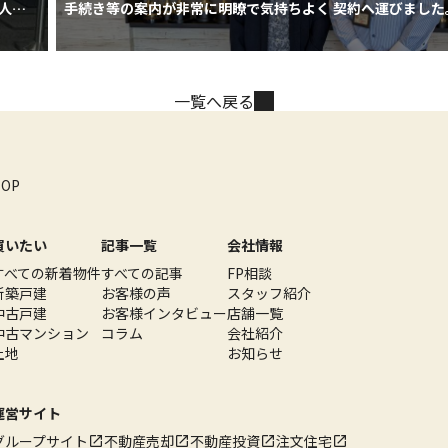
人で
手続き等の案内が非常に明瞭で気持ちよく 契約へ運びました
一覧へ戻る
TOP
買いたい
記事一覧
会社情報
すべての新着物件
すべての記事
FP相談
新築戸建
お客様の声
スタッフ紹介
中古戸建
お客様インタビュー
店舗一覧
中古マンション
コラム
会社紹介
土地
お知らせ
運営サイト
グループサイト
不動産売却
不動産投資
注文住宅