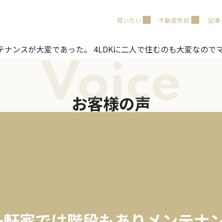
買いたい
不動産売却
記事
テナンスが大変であった。 4LDKに二人で住むのも大変なので
Voice
お客様の声
一軒家では階段もありメンテナ