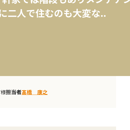
Kに二人で住むのも大変な..
担当者
Y様
髙橋 康之