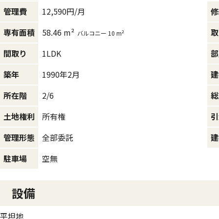
12,590円/月
管理費
修
58.46 m²
専有面積
取
バルコニー 10 m²
1LDK
間取り
部
1990年2月
築年
建
2/6
所在階
総
所有権
土地権利
引
全部委託
管理形態
建
空無
駐車場
設備
平坦地