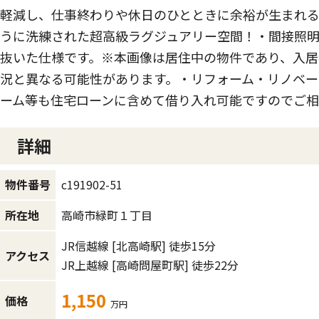
軽減し、仕事終わりや休日のひとときに余裕が生まれ
うに洗練された超高級ラグジュアリー空間！・間接照
抜いた仕様です。※本画像は居住中の物件であり、入居
況と異なる可能性があります。・リフォーム・リノベー
ーム等も住宅ローンに含めて借り入れ可能ですのでご
詳細
c191902-51
物件番号
高崎市緑町１丁目
所在地
JR信越線
[北高崎駅]
徒歩15分
アクセス
JR上越線
[高崎問屋町駅]
徒歩22分
1,150
価格
万円