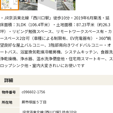
・JR京浜東北線「西川口駅」徒歩10分・2019年6月築浅・延
床面積：3LDK（106.4平米）・土地面積：87.23平米（約26.3
坪）・リビング勉強スペース、リモートワークスペース有・カ
ースペース2台可（車種による制限有、EV充電器有）・360°眺
望良好な屋上バルコニー、3階部南向きワイドバルコニー・オ
ートバス、浴室換気乾燥冷暖房機、システムキッチン、食器洗
浄乾燥機、浄水器、温水洗浄便座他・住宅用スマートキー、ス
ロップシンク他・室内大変きれいにお使いです
詳細
c096602-1756
物件番号
蕨市塚越５丁目
所在地
JR京浜東北線
[西川口駅]
徒歩10分