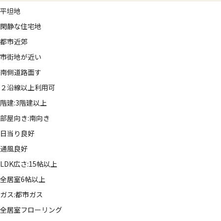
平坦地
閑静な住宅地
都市近郊
市街地が近い
南側道路面す
２沿線以上利用可
階建:3階建以上
部屋向き:南向き
日当り良好
通風良好
LDK広さ:15帖以上
全居室6帖以上
ガス:都市ガス
全居室フローリング