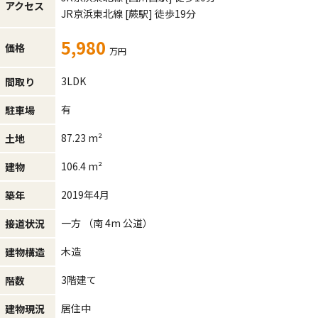
アクセス
JR京浜東北線
[蕨駅]
徒歩19分
5,980
価格
万円
3LDK
間取り
有
駐車場
87.23 m²
土地
106.4 m²
建物
2019年4月
築年
一方 （南 4m 公道）
接道状況
木造
建物構造
3階建て
階数
居住中
建物現況