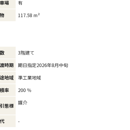
有
車場
117.58 m²
物
3階建て
数
期日指定2026年8月中旬
渡時期
準工業地域
途地域
200 ％
積率
媒介
引態様
-
代