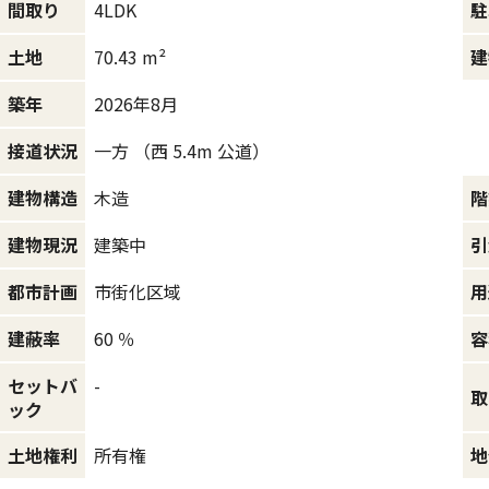
4LDK
間取り
駐
70.43 m²
土地
建
2026年8月
築年
一方 （西 5.4m 公道）
接道状況
木造
建物構造
階
建築中
建物現況
引
市街化区域
都市計画
用
60 ％
建蔽率
容
セットバ
-
取
ック
所有権
土地権利
地