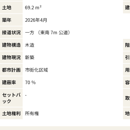
69.2 m²
土地
建
2026年4月
築年
一方 （東南 7m 公道）
接道状況
木造
建物構造
階
新築
建物現況
引
市街化区域
都市計画
用
70 ％
建蔽率
容
セットバ
-
取
ック
所有権
土地権利
地