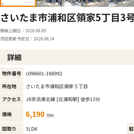
さいたま市浦和区領家5丁目3号棟
情報公開日：
2026.08.09
次回更新予定日：
2026.08.24
詳細
c096601-166992
物件番号
さいたま市浦和区領家５丁目
所在地
JR京浜東北線
[北浦和駅]
徒歩13分
アクセス
6,190
価格
万円
3LDK
間取り
駐