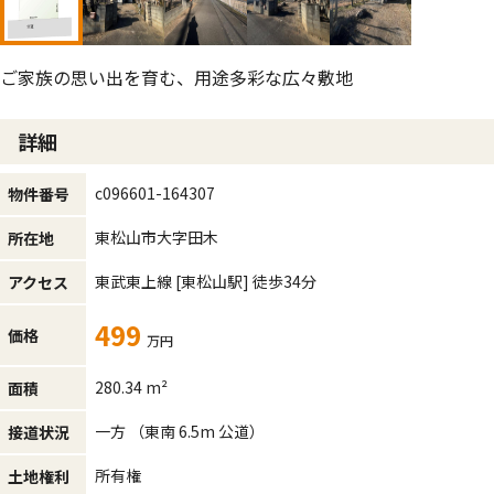
ご家族の思い出を育む、用途多彩な広々敷地
詳細
c096601-164307
物件番号
東松山市大字田木
所在地
東武東上線
[東松山駅]
徒歩34分
アクセス
499
価格
万円
280.34 m²
面積
一方 （東南 6.5m 公道）
接道状況
所有権
土地権利