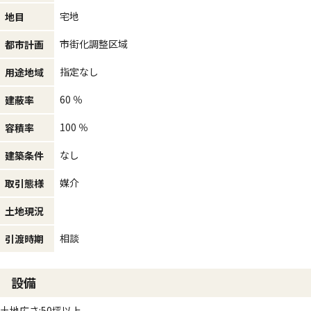
宅地
地目
市街化調整区域
都市計画
指定なし
用途地域
60 ％
建蔽率
100 ％
容積率
なし
建築条件
媒介
取引態様
土地現況
相談
引渡時期
設備
土地広さ:50坪以上