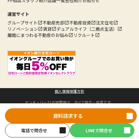
FP相談
スタッフ紹介
店舗一覧
会社紹介
お知らせ
運営サイト
グループサイト
不動産売却
不動産投資
注文住宅
リノベーション
賃貸
デュアルライフ（二拠点生活）
離婚にまつわる不動産のお悩み
リクルート
個人情報保護方針
センチュリー21の加盟店は、すべて独立・自営です。
Copyright © ハウスウェル 株式会社
All rights reserved.
資料請求する
電話で問合せ
LINEで問合せ