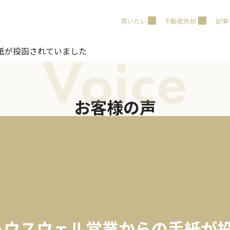
買いたい
不動産売却
記事
紙が投函されていました
Voice
お客様の声
ハウスウェル営業からの手紙が