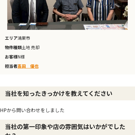
エリア
鴻巣市
物件種類
土地 売却
お客様
N様
担当者
髙田 優也
当社を知ったきっかけを教えてください
HPから問い合わせをしました
当社の第一印象や店の雰囲気はいかがでした