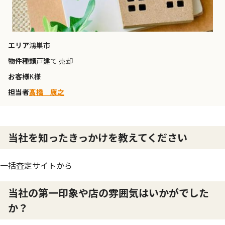
エリア
鴻巣市
物件種類
戸建て 売却
お客様
K様
担当者
髙橋 康之
当社を知ったきっかけを教えてください
一括査定サイトから
当社の第一印象や店の雰囲気はいかがでした
か？