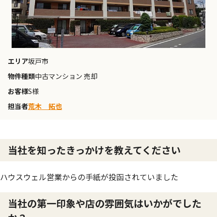
エリア
坂戸市
物件種類
中古マンション 売却
お客様
S様
担当者
荒木 拓也
当社を知ったきっかけを教えてください
ハウスウェル営業からの手紙が投函されていました
当社の第一印象や店の雰囲気はいかがでした