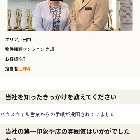
エリア
戸田市
物件種類
マンション 売却
お客様
K様
担当者
辻暉斗
当社を知ったきっかけを教えてください
ハウスウェル営業からの手紙が投函されていました
当社の第一印象や店の雰囲気はいかがでした