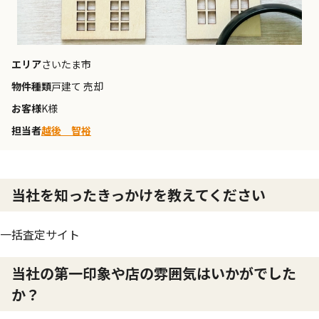
エリア
さいたま市
物件種類
戸建て 売却
お客様
K様
担当者
越後 智裕
当社を知ったきっかけを教えてください
一括査定サイト
当社の第一印象や店の雰囲気はいかがでした
か？