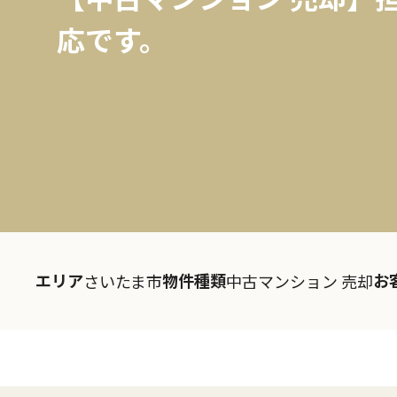
応です。
エリア
物件種類
お
さいたま市
中古マンション 売却