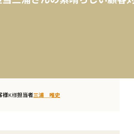
客様
担当者
K様
三浦 唯史