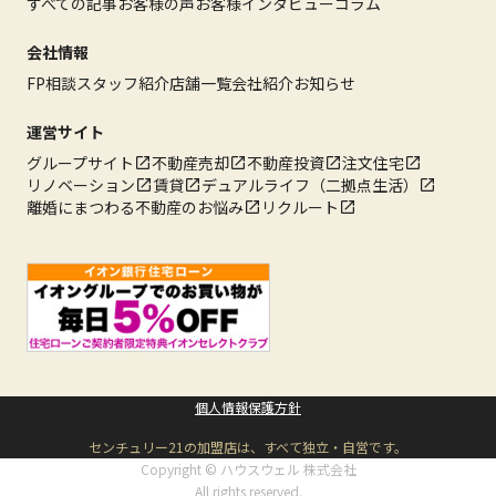
すべての記事
お客様の声
お客様インタビュー
コラム
会社情報
FP相談
スタッフ紹介
店舗一覧
会社紹介
お知らせ
運営サイト
グループサイト
不動産売却
不動産投資
注文住宅
リノベーション
賃貸
デュアルライフ（二拠点生活）
離婚にまつわる不動産のお悩み
リクルート
個人情報保護方針
センチュリー21の加盟店は、すべて独立・自営です。
Copyright © ハウスウェル 株式会社
All rights reserved.