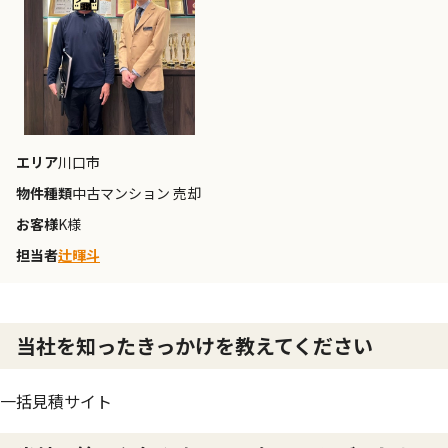
エリア
川口市
物件種類
中古マンション 売却
お客様
K様
担当者
辻暉斗
当社を知ったきっかけを教えてください
一括見積サイト