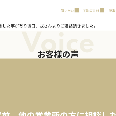
買いたい
不動産売却
記事
談した事が有り後日、戎さんよりご連絡頂きました。
Voice
お客様の声
以前、他の営業所の方に相談し