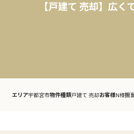
【戸建て 売却】広く
エリア
物件種類
お客様
担
宇都宮市
戸建て 売却
N様