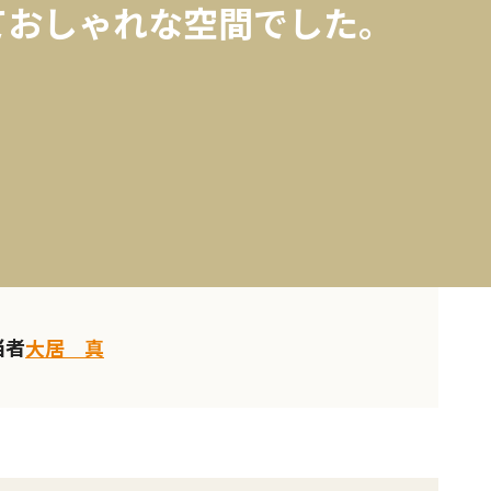
ておしゃれな空間でした。
当者
大居 真