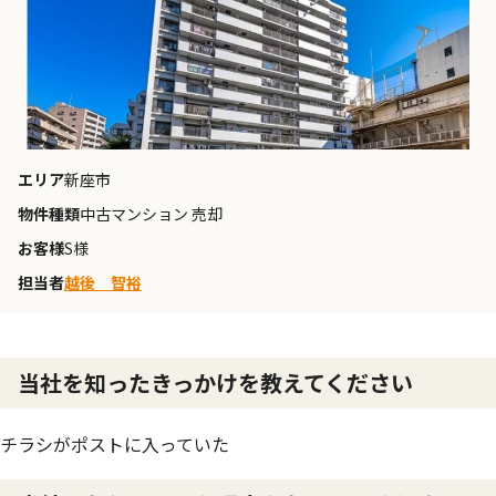
エリア
新座市
物件種類
中古マンション 売却
お客様
S様
担当者
越後 智裕
当社を知ったきっかけを教えてください
チラシがポストに入っていた