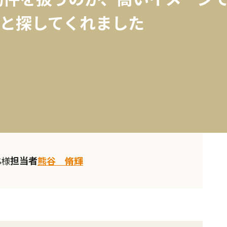
と探してくれました
担当者
S様
熊谷 脩輝