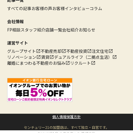
記事一覧
すべての記事
お客様の声
お客様インタビュー
コラム
会社情報
FP相談
スタッフ紹介
店舗一覧
会社紹介
お知らせ
運営サイト
グループサイト
不動産売却
不動産投資
注文住宅
リノベーション
賃貸
デュアルライフ（二拠点生活）
離婚にまつわる不動産のお悩み
リクルート
個人情報保護方針
センチュリー21の加盟店は、すべて独立・自営です。