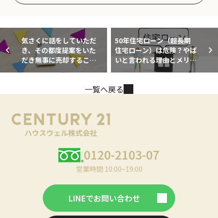
気さくに話をしていただ
50年住宅ローン（超長期
き、その都度提案をいた
住宅ローン）は危険？やば
だき無事に売却すること
いと言われる理由とメリッ
が出来ました。 諦めなく
ト・デメリット
てよかったと思っていま
一覧へ戻る
す。
0120-2103-07
営業時間 10:00~19:00
LINEでお問い合わせ