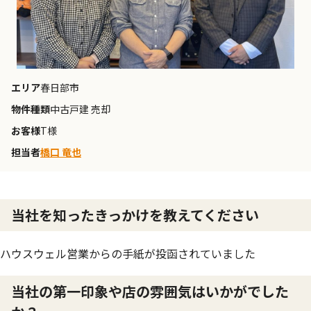
エリア
春日部市
物件種類
中古戸建 売却
お客様
T様
担当者
橋口 竜也
当社を知ったきっかけを教えてください
ハウスウェル営業からの手紙が投函されていました
当社の第一印象や店の雰囲気はいかがでした