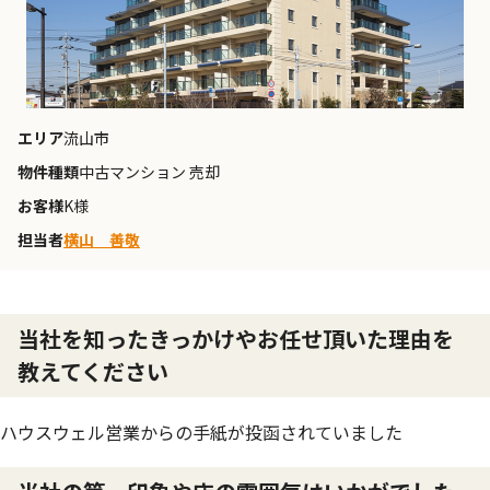
エリア
流山市
物件種類
中古マンション 売却
お客様
K様
担当者
横山 善敬
当社を知ったきっかけやお任せ頂いた理由を
教えてください
ハウスウェル営業からの手紙が投函されていました