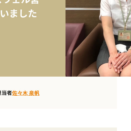
いました
担当者
佐々木 泉帆