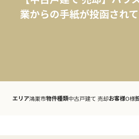
業からの手紙が投函されて
エリア
物件種類
お客様
鴻巣市
中古戸建て 売却
O様