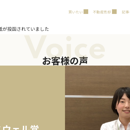
買いたい
不動産売却
記事
紙が投函されていました
Voice
お客様の声
スウェル営