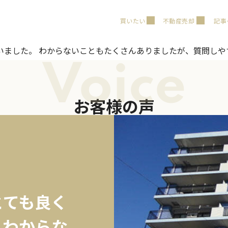
買いたい
不動産売却
記事
いました。 わからないこともたくさんありましたが、質問し
Voice
お客様の声
とても良く
 わからな