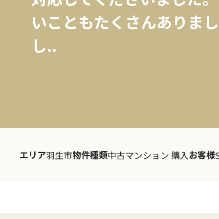
いこともたくさんありまし
し..
エリア
物件種類
お客様
羽生市
中古マンション 購入