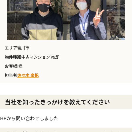
エリア
吉川市
物件種類
中古マンション 売却
お客様
I様
担当者
佐々木 泉帆
当社を知ったきっかけを教えてください
HPから問い合わせしました