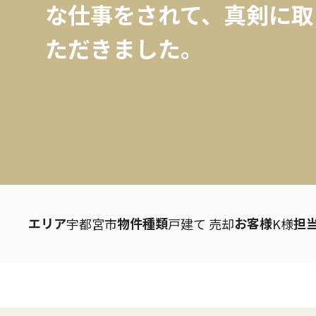
な仕事をされて、真剣に取
ただきました。
エリア
物件種類
お客様
担
宇都宮市
戸建て 売却
K様