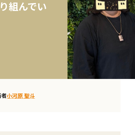
り組んでい
当者
小河原 聖斗