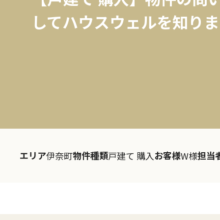
してハウスウェルを知りま
エリア
物件種類
お客様
担当
伊奈町
戸建て 購入
W様