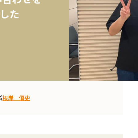
した
者
根岸 優吏