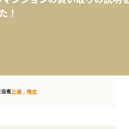
た！
担当者
三浦 唯史