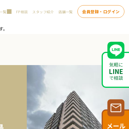
会員登録・ログイン
一覧
FP相談
スタッフ紹介
店舗一覧
す。
気軽に
LINE
で相談
メール
最