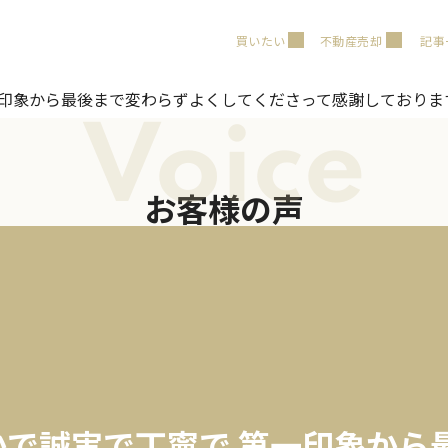
買いたい
不動産売却
記事
一印象から最後まで変わらずよくしてくださって感謝しておりま
Voice
お客様の声
かで誠実で丁寧で 第一印象から