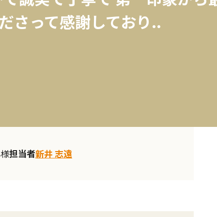
ださって感謝しており..
担当者
S様
新井 志遠