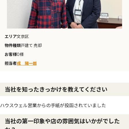
エリア
文京区
物件種類
戸建て 売却
お客様
O様
担当者
戎 陽一郎
当社を知ったきっかけを教えてください
ハウスウェル営業からの手紙が投函されていました
当社の第一印象や店の雰囲気はいかがでした