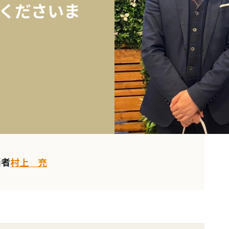
くださいま
当者
村上 充