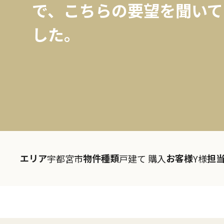
で、こちらの要望を聞いて
した。
エリア
物件種類
お客様
担
宇都宮市
戸建て 購入
Y様