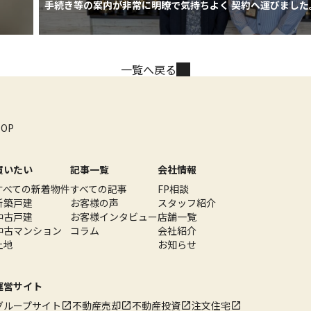
手続き等の案内が非常に明瞭で気持ちよく 契約へ運びました
一覧へ戻る
TOP
買いたい
記事一覧
会社情報
すべての新着物件
すべての記事
FP相談
新築戸建
お客様の声
スタッフ紹介
中古戸建
お客様インタビュー
店舗一覧
中古マンション
コラム
会社紹介
土地
お知らせ
運営サイト
グループサイト
不動産売却
不動産投資
注文住宅