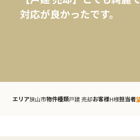
対応が良かったです。
エリア
物件種類
お客様
担当者
狭山市
戸建 売却
H様