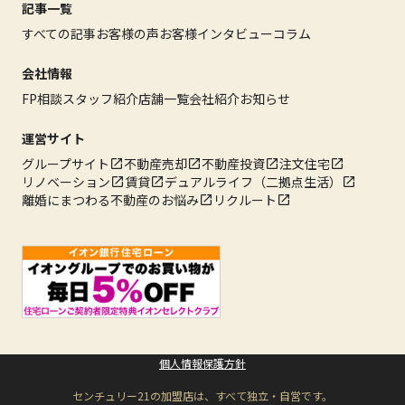
記事一覧
すべての記事
お客様の声
お客様インタビュー
コラム
会社情報
FP相談
スタッフ紹介
店舗一覧
会社紹介
お知らせ
運営サイト
グループサイト
不動産売却
不動産投資
注文住宅
リノベーション
賃貸
デュアルライフ（二拠点生活）
離婚にまつわる不動産のお悩み
リクルート
個人情報保護方針
センチュリー21の加盟店は、すべて独立・自営です。