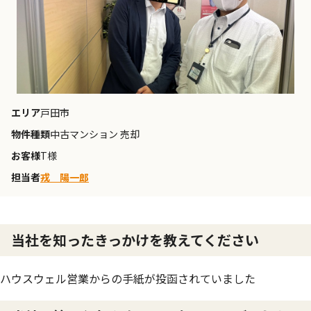
エリア
戸田市
物件種類
中古マンション 売却
お客様
T様
担当者
戎 陽一郎
当社を知ったきっかけを教えてください
ハウスウェル営業からの手紙が投函されていました